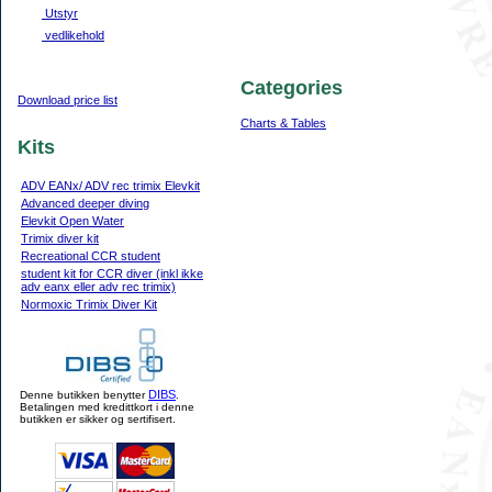
Utstyr
vedlikehold
Categories
Download price list
Charts & Tables
Kits
ADV EANx/ ADV rec trimix Elevkit
Advanced deeper diving
Elevkit Open Water
Trimix diver kit
Recreational CCR student
student kit for CCR diver (inkl ikke
adv eanx eller adv rec trimix)
Normoxic Trimix Diver Kit
DIBS
Denne butikken benytter
.
Betalingen med kredittkort i denne
butikken er sikker og sertifisert.