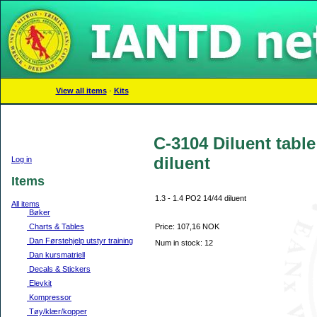
View all items
·
Kits
C-3104 Diluent table 
diluent
Log in
Items
1.3 - 1.4 PO2 14/44 diluent
All items
Bøker
Charts & Tables
Price: 107,16 NOK
Dan Førstehjelp utstyr training
Num in stock: 12
Dan kursmatriell
Decals & Stickers
Elevkit
Kompressor
Tøy/klær/kopper